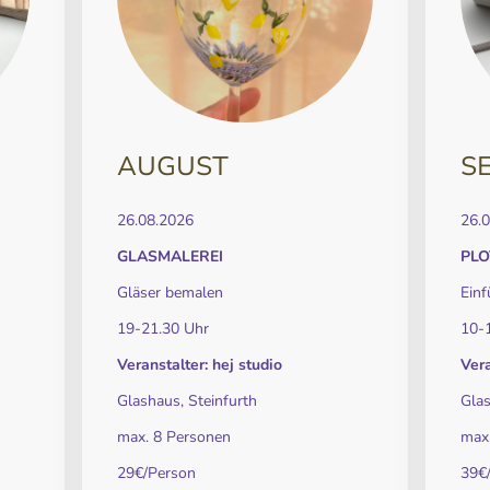
AUGUST
S
26.08.2026
26.
GLASMALEREI
PL
Gläser bemalen
Einf
19-21.30 Uhr
10-
Veranstalter: hej studio
Vera
Glashaus, Steinfurth
Glas
max. 8 Personen
max
29€/Person
39€