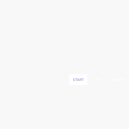
START
IDEE
TERMINE